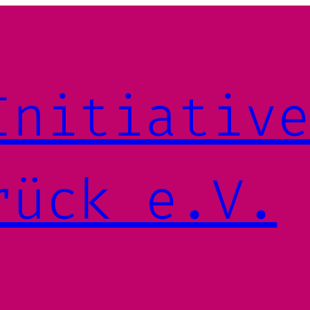
Initiativ
rück e.V.