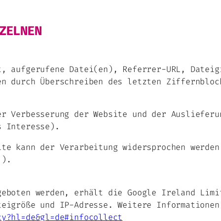
ZELNEN
t, aufgerufene Datei(en), Referrer-URL, Dateig
en durch Überschreiben des letzten Ziffernbloc
er Verbesserung der Website und der Auslieferu
s Interesse).
ite kann der Verarbeitung widersprochen werden
.).
geboten werden, erhält die Google Ireland Limi
teigröße und IP-Adresse. Weitere Informationen
cy?hl=de&gl=de#infocollect